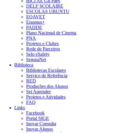
BICI AE Gil Paes
DELF SCOLAIRE
ESCOLAS UBUNTU
EQAVET
Erasmus+
PADDE
Plano Nacional de Cinema
PNA
Projetos e Clubes
Rede de Parceiros
Selo eSafety
SeguraNet
Biblioteca
Bibliotecas Escolares
Serviço de Referência
RED
Produções dos Alunos
Sei Aprender
Projetos e Atividades
FAQ
Links
Facebook
Portal SIGE
Inovar Consulta
Inovar Alunos