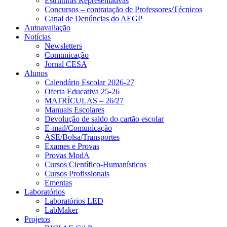
Estruturas Representativas
Concursos – contratação de Professores/Técnicos
Canal de Denúncias do AEGP
Autoavaliação
Notícias
Newsletters
Comunicação
Jornal CESA
Alunos
Calendário Escolar 2026-27
Oferta Educativa 25-26
MATRÍCULAS – 26/27
Manuais Escolares
Devolução de saldo do cartão escolar
E-mail/Comunicação
ASE/Bolsa/Transportes
Exames e Provas
Provas ModA
Cursos Científico-Humanísticos
Cursos Profissionais
Ementas
Laboratórios
Laboratórios LED
LabMaker
Projetos