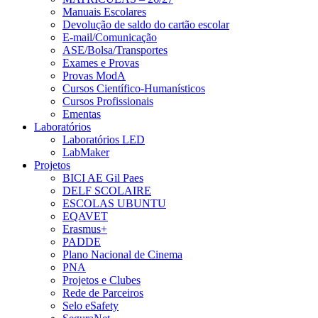
Manuais Escolares
Devolução de saldo do cartão escolar
E-mail/Comunicação
ASE/Bolsa/Transportes
Exames e Provas
Provas ModA
Cursos Científico-Humanísticos
Cursos Profissionais
Ementas
Laboratórios
Laboratórios LED
LabMaker
Projetos
BICI AE Gil Paes
DELF SCOLAIRE
ESCOLAS UBUNTU
EQAVET
Erasmus+
PADDE
Plano Nacional de Cinema
PNA
Projetos e Clubes
Rede de Parceiros
Selo eSafety