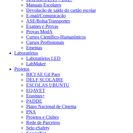
Manuais Escolares
Devolução de saldo do cartão escolar
E-mail/Comunicação
ASE/Bolsa/Transportes
Exames e Provas
Provas ModA
Cursos Científico-Humanísticos
Cursos Profissionais
Ementas
Laboratórios
Laboratórios LED
LabMaker
Projetos
BICI AE Gil Paes
DELF SCOLAIRE
ESCOLAS UBUNTU
EQAVET
Erasmus+
PADDE
Plano Nacional de Cinema
PNA
Projetos e Clubes
Rede de Parceiros
Selo eSafety