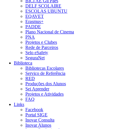
BICI AE Gil Paes
DELF SCOLAIRE
ESCOLAS UBUNTU
EQAVET
Erasmus+
PADDE
Plano Nacional de Cinema
PNA
Projetos e Clubes
Rede de Parceiros
Selo eSafety
SeguraNet
Biblioteca
Bibliotecas Escolares
Serviço de Referência
RED
Produções dos Alunos
Sei Aprender
Projetos e Atividades
FAQ
Links
Facebook
Portal SIGE
Inovar Consulta
Inovar Alunos