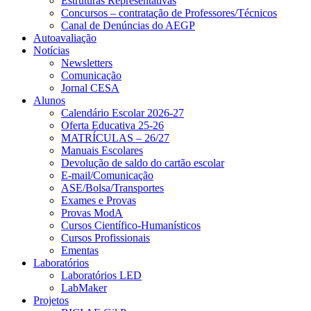
Estruturas Representativas
Concursos – contratação de Professores/Técnicos
Canal de Denúncias do AEGP
Autoavaliação
Notícias
Newsletters
Comunicação
Jornal CESA
Alunos
Calendário Escolar 2026-27
Oferta Educativa 25-26
MATRÍCULAS – 26/27
Manuais Escolares
Devolução de saldo do cartão escolar
E-mail/Comunicação
ASE/Bolsa/Transportes
Exames e Provas
Provas ModA
Cursos Científico-Humanísticos
Cursos Profissionais
Ementas
Laboratórios
Laboratórios LED
LabMaker
Projetos