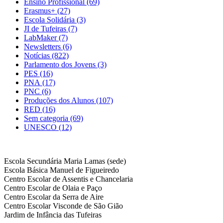
Ensino Profissional
(69)
Erasmus+
(27)
Escola Solidária
(3)
JI de Tufeiras
(7)
LabMaker
(7)
Newsletters
(6)
Notícias
(822)
Parlamento dos Jovens
(3)
PES
(16)
PNA
(17)
PNC
(6)
Produções dos Alunos
(107)
RED
(16)
Sem categoria
(69)
UNESCO
(12)
Escola Secundária Maria Lamas (sede)
Escola Básica Manuel de Figueiredo
Centro Escolar de Assentis e Chancelaria
Centro Escolar de Olaia e Paço
Centro Escolar da Serra de Aire
Centro Escolar Visconde de São Gião
Jardim de Infância das Tufeiras